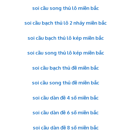
soi cầu song thủ lô miền bắc
soi cầu bạch thủ lô 2 nháy miền bắc
soi cầu bạch thủ lô kép miền bắc
soi cầu song thủ lô kép miền bắc
soi cầu bạch thủ đề miền bắc
soi cầu song thủ đề miền bắc
soi cầu dàn đề 4 số miền bắc
soi cầu dàn đề 6 số miền bắc
soi cầu dàn đề 8 số miền bắc