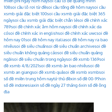
miễn phí ngày hôm nay
soi cầu lô đề quang minh
108
soi cầu lô rơi từ đề
soi cầu tổng đề hôm nay
soi cầu
xsmb giải đặc biệt 100
soi cầu xsmb giải đặc biệt 365
ngày
soi cầu xsmb giải đặc biệt chẵn lẻ
soi đề chính xác
789
soi đề chính xác âm hôm nay
soi đề chính xác da
có
soi đề chính xác in english
soi đề chính xác uwc
soi đề
hôm nay 01
soi đề hôm nay italia
soi đề hôm nay ra bao
nhiêu
soi đề siêu chuẩn
soi đề siêu chuẩn archive
soi đề
siêu chuẩn không quảng cáo
soi đề siêu chuẩn quảng
ngãi
soi đề siêu chuẩn trong ngày
soi đề xsmb 1369
soi
đề xsmb 4/8/2021
soi đề xsmb ăn bao nhiêu
soi đề
xsmb an giang
soi đề xsmb quả
soi đề xsmb xsmb
soi
số đề miền trung hôm nay
tứ thủ đề
xin số đề 00-99
xin
số đề indonesia
xin số đề ngày 27 tháng 6
xin số đề ông
địa