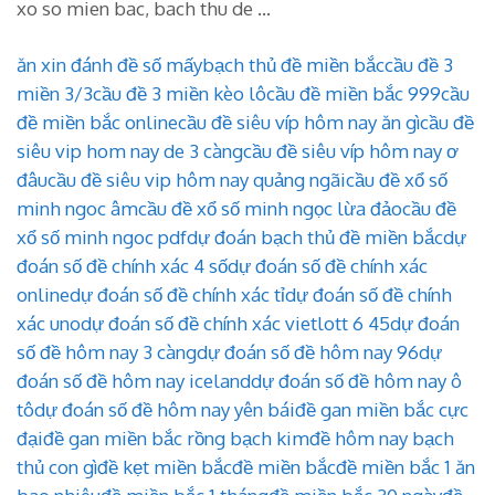
đề
xo so mien bac, bach thu de …
miền
bắc
chắc
ăn xin đánh đề số mấy
bạch thủ đề miền bắc
cầu đề 3
trúng
miền 3/3
cầu đề 3 miền kèo lô
cầu đề miền bắc 999
cầu
100
đề miền bắc online
cầu đề siêu víp hôm nay ăn gì
cầu đề
siêu vip hom nay de 3 càng
cầu đề siêu víp hôm nay ơ
đâu
cầu đề siêu vip hôm nay quảng ngãi
cầu đề xổ số
minh ngoc âm
cầu đề xổ số minh ngọc lừa đảo
cầu đề
xổ số minh ngoc pdf
dự đoán bạch thủ đề miền bắc
dự
đoán số đề chính xác 4 số
dự đoán số đề chính xác
online
dự đoán số đề chính xác tỉ
dự đoán số đề chính
xác uno
dự đoán số đề chính xác vietlott 6 45
dự đoán
số đề hôm nay 3 càng
dự đoán số đề hôm nay 96
dự
đoán số đề hôm nay iceland
dự đoán số đề hôm nay ô
tô
dự đoán số đề hôm nay yên bái
đề gan miền bắc cực
đại
đề gan miền bắc rồng bạch kim
đề hôm nay bạch
thủ con gì
đề kẹt miền bắc
đề miền bắc
đề miền bắc 1 ăn