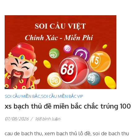
SOI CẦU MIỀN BẮC
,
SOI CẦU MIỀN BẮC VIP
xs bạch thủ đề miền bắc chắc trúng 100
ở
07/08/2026
/
168 bình luận
xs
bạch
cau de bach thu, xem bạch thủ lô đề, soi de bach thu
thủ