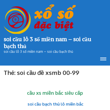
Bỏ
qua
và
tới
nội
dung
soi cầu lô 3 số miền nam – soi cầu
(ấn
bạch thủ
Enter)
soi cầu lô 3 số miền nam – soi cầu bạch thủ
Thẻ:
soi cầu đề xsmb 00-99
cầu xs miền bắc siêu cấp
soi cầu bạch thủ lô miền bắc