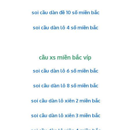
soi cầu dàn đề 10 số miền bắc
soi cầu dàn lô 4 số miền bắc
cầu xs miền bắc víp
soi cầu dàn lô 6 số miền bắc
soi cầu dàn lô 8 số miền bắc
soi cầu dàn lô xiên 2 miền bắc
soi cầu dàn lô xiên 3 miền bắc