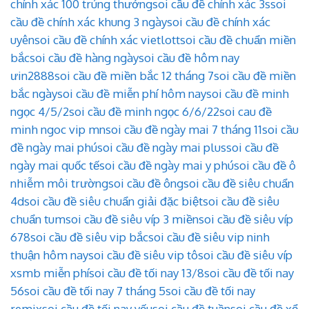
chính xác 100 trúng thưởng
soi cầu đề chính xác 3s
soi
cầu đề chính xác khung 3 ngày
soi cầu đề chính xác
uyên
soi cầu đề chính xác vietlott
soi cầu đề chuẩn miền
bắc
soi cầu đề hàng ngày
soi cầu đề hôm nay
ưin2888
soi cầu đề miền bắc 12 tháng 7
soi cầu đề miền
bắc ngày
soi cầu đề miễn phí hôm nay
soi cầu đề minh
ngọc 4/5/2
soi cầu đề minh ngọc 6/6/22
soi cau đề
minh ngoc vip mn
soi cầu đề ngày mai 7 tháng 11
soi cầu
đề ngày mai phú
soi cầu đề ngày mai plus
soi cầu đề
ngày mai quốc tế
soi cầu đề ngày mai y phú
soi cầu đề ô
nhiễm môi trường
soi cầu đề ông
soi cầu đề siêu chuẩn
4d
soi cầu đề siêu chuẩn giải đặc biệt
soi cầu đề siêu
chuẩn tum
soi cầu đề siêu víp 3 miền
soi cầu đề siêu víp
678
soi cầu đề siêu vip bắc
soi cầu đề siêu vip ninh
thuận hôm nay
soi cầu đề siêu vip tô
soi cầu đề siêu víp
xsmb miễn phí
soi cầu đề tối nay 13/8
soi cầu đề tối nay
56
soi cầu đề tối nay 7 tháng 5
soi cầu đề tối nay
remix
soi cầu đề tối nay yếu
soi cầu đề tuần
soi cầu đề xổ