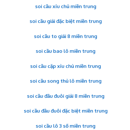
soi cầu xỉu chủ miền trung
soi cầu giải đặc biệt miền trung
soi cầu to giải 8 miền trung
soi cầu bao lô miền trung
soi cầu cặp xỉu chủ miền trung
soi cầu song thủ lô miền trung
soi cầu đầu đuôi giải 8 miền trung
soi cầu đầu đuôi đặc biệt miền trung
soi cầu lô 3 số miền trung