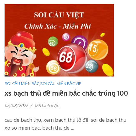
SOI CẦU MIỀN BẮC
,
SOI CẦU MIỀN BẮC VIP
xs bạch thủ đề miền bắc chắc trúng 100
ở
06/08/2026
/
168 bình luận
xs
bạch
cau de bach thu, xem bạch thủ lô đề, soi de bach thu
thủ
đề
xo so mien bac, bach thu de …
miền