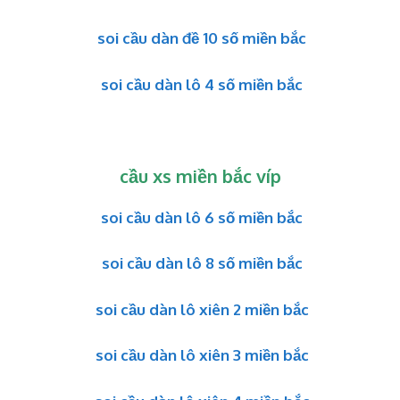
soi cầu dàn đề 10 số miền bắc
soi cầu dàn lô 4 số miền bắc
cầu xs miền bắc víp
soi cầu dàn lô 6 số miền bắc
soi cầu dàn lô 8 số miền bắc
soi cầu dàn lô xiên 2 miền bắc
soi cầu dàn lô xiên 3 miền bắc