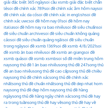
giải đặc biệt 365 ngày
soi cầu xsmb giải đặc biệt chẵn
lẻ
soi đề chính xác 789
soi đề chính xác âm hôm nay
soi
đề chính xác da có
soi đề chính xác in english
soi đề
chính xác uwc
soi đề hôm nay 01
soi đề hôm nay
italia
soi đề hôm nay ra bao nhiêu
soi đề siêu chuẩn
soi
đề siêu chuẩn archive
soi đề siêu chuẩn không quảng
cáo
soi đề siêu chuẩn quảng ngãi
soi đề siêu chuẩn
trong ngày
soi đề xsmb 1369
soi đề xsmb 4/8/2021
soi
đề xsmb ăn bao nhiêu
soi đề xsmb an giang
soi đề
xsmb quả
soi đề xsmb xsmb
soi số đề miền trung hôm
nay
song thủ đề 1 ăn bao nhiêu
song thủ đề 247
song thủ
đề an bao nhiêu
song thủ đề cao cấp
song thủ đề chiều
nay
song thủ đề chính xác
song thủ đề chính xác
nhất
song thủ đề chuẩn nhất
song thủ đề dep nhat hom
nay
song thủ đề đẹp hôm nay
song thủ đề hàng
ngày
song thủ đề hàng ngày chính xác
song thủ đề hay
ra trong tuần
song thủ đề hay về
song thủ đề hay về