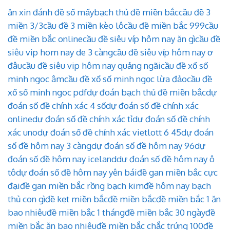
bắc
chắc
ăn xin đánh đề số mấy
bạch thủ đề miền bắc
cầu đề 3
trúng
miền 3/3
cầu đề 3 miền kèo lô
cầu đề miền bắc 999
cầu
100
đề miền bắc online
cầu đề siêu víp hôm nay ăn gì
cầu đề
siêu vip hom nay de 3 càng
cầu đề siêu víp hôm nay ơ
đâu
cầu đề siêu vip hôm nay quảng ngãi
cầu đề xổ số
minh ngoc âm
cầu đề xổ số minh ngọc lừa đảo
cầu đề
xổ số minh ngoc pdf
dự đoán bạch thủ đề miền bắc
dự
đoán số đề chính xác 4 số
dự đoán số đề chính xác
online
dự đoán số đề chính xác tỉ
dự đoán số đề chính
xác uno
dự đoán số đề chính xác vietlott 6 45
dự đoán
số đề hôm nay 3 càng
dự đoán số đề hôm nay 96
dự
đoán số đề hôm nay iceland
dự đoán số đề hôm nay ô
tô
dự đoán số đề hôm nay yên bái
đề gan miền bắc cực
đại
đề gan miền bắc rồng bạch kim
đề hôm nay bạch
thủ con gì
đề kẹt miền bắc
đề miền bắc
đề miền bắc 1 ăn
bao nhiêu
đề miền bắc 1 tháng
đề miền bắc 30 ngày
đề
miền bắc ăn bao nhiêu
đề miền bắc chắc trúng 100
đề