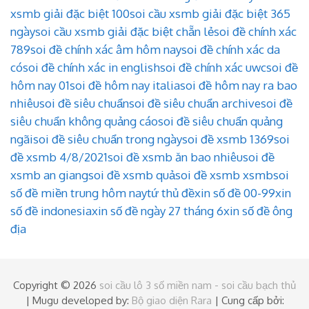
xsmb giải đặc biệt 100
soi cầu xsmb giải đặc biệt 365
ngày
soi cầu xsmb giải đặc biệt chẵn lẻ
soi đề chính xác
789
soi đề chính xác âm hôm nay
soi đề chính xác da
có
soi đề chính xác in english
soi đề chính xác uwc
soi đề
hôm nay 01
soi đề hôm nay italia
soi đề hôm nay ra bao
nhiêu
soi đề siêu chuẩn
soi đề siêu chuẩn archive
soi đề
siêu chuẩn không quảng cáo
soi đề siêu chuẩn quảng
ngãi
soi đề siêu chuẩn trong ngày
soi đề xsmb 1369
soi
đề xsmb 4/8/2021
soi đề xsmb ăn bao nhiêu
soi đề
xsmb an giang
soi đề xsmb quả
soi đề xsmb xsmb
soi
số đề miền trung hôm nay
tứ thủ đề
xin số đề 00-99
xin
số đề indonesia
xin số đề ngày 27 tháng 6
xin số đề ông
địa
Copyright © 2026
soi cầu lô 3 số miền nam - soi cầu bạch thủ
| Mugu developed by:
Bộ giao diện Rara
| Cung cấp bởi: