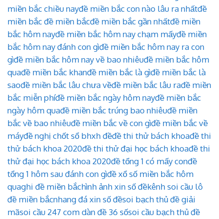
miền bắc chiều nay
đề miền bắc con nào lâu ra nhất
đề
miền bắc đề miền bắc
đề miền bắc gần nhất
đề miền
bắc hôm nay
đề miền bắc hôm nay chạm mấy
đề miền
bắc hôm nay đánh con gì
đề miền bắc hôm nay ra con
gì
đề miền bắc hôm nay về bao nhiêu
đề miền bắc hôm
qua
đề miền bắc khan
đề miền bắc là gì
đề miền bắc là
sao
đề miền bắc lâu chưa về
đề miền bắc lâu ra
đề miền
bắc miễn phí
đề miền bắc ngày hôm nay
đề miền bắc
ngày hôm qua
đề miền bắc trúng bao nhiêu
đề miền
bắc về bao nhiêu
đề miền bắc về con gì
đề miền bắc về
máy
đề nghị chốt sổ bhxh đề
đề thi thử bách khoa
đề thi
thử bách khoa 2020
đề thi thử đại học bách khoa
đề thi
thử đại học bách khoa 2020
đề tổng 1 có mấy con
đề
tổng 1 hôm sau đánh con gì
đề xổ số miền bắc hôm
qua
ghi đề miền bắc
hình ảnh xin số đề
kênh soi cầu lô
đề miền bắc
nhang đá xin số đề
soi bạch thủ đề giải
mã
soi cầu 247 com dàn đề 36 số
soi cầu bạch thủ đề