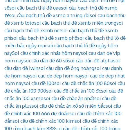
thủ đề miền bắc ngày hôm nay
soi cầu bạch thủ đề một
số
soi cầu bạch thủ đề uae
soi cầu bạch thủ đề xsmb
19
soi cầu bạch thủ đề xsmb a trúng rồi
soi cau bach thu
đề xsmb loto
soi cầu bạch thủ đề xsmb miền trung
soi
cầu bạch thủ đề xsmb net
soi cầu bạch thủ đề xsmb
phí
soi cầu bạch thủ đề xsmb phố
soi cầu bạch thủ lô đề
miền bắc ngày mai
soi cầu bạch thủ lô đề ngày hôm
nay
Soi cầu chính xác nhất hôm nay
soi cau dan de vip
hom nay
soi cầu dàn đề 60 số
soi cầu dàn đề alpha
soi
cầu dàn đề iwin
soi cầu dàn đề ông hoàng
soi cau danh
de hom nay
soi cau de dep hom nay
soi cau de dep nhat
hom nay
soi cầu đề 100
soi cầu đề chắc ăn 100 80
soi cầu
đề chắc ăn 100 900
soi cầu đề chắc ăn 100 đc
soi cầu đề
chắc ăn 100 xsmb
soi cầu đề chắc ăn nhất
soi cầu đề
chắc ăn plus
soi cầu đề chắc ăn xổ số miền bắc
soi cầu
đề chính xác 100 666 dự đoán
soi cầu đề chính xác 100
dẫn
soi cầu đề chính xác 100 kim
soi cầu đề chính xác
100 rồng bạch kim 888
soi cầu đề chính xác 100 trúng