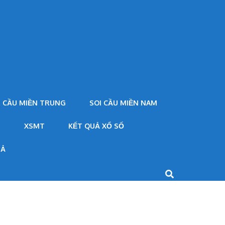
I CẦU MIỀN TRUNG
SOI CẦU MIỀN NAM
N
XSMT
KẾT QUẢ XỔ SỐ
UẢ