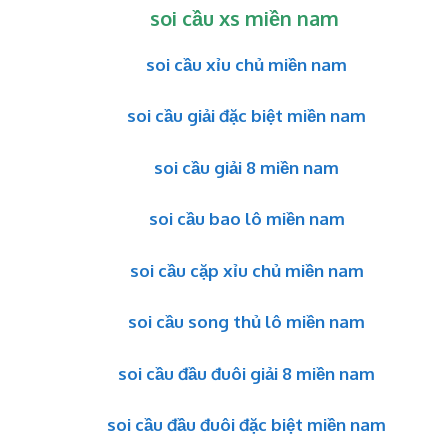
soi cầu xs miền nam
soi cầu xỉu chủ miền nam
soi cầu giải đặc biệt miền nam
soi cầu giải 8 miền nam
soi cầu bao lô miền nam
soi cầu cặp xỉu chủ miền nam
soi cầu song thủ lô miền nam
soi cầu đầu đuôi giải 8 miền nam
soi cầu đầu đuôi đặc biệt miền nam