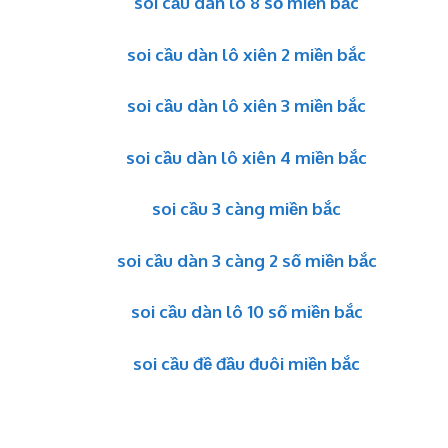
soi cầu dàn lô 8 số miền bắc
soi cầu dàn lô xiên 2 miền bắc
soi cầu dàn lô xiên 3 miền bắc
soi cầu dàn lô xiên 4 miền bắc
soi cầu 3 càng miền bắc
soi cầu dàn 3 càng 2 số miền bắc
soi cầu dàn lô 10 số miền bắc
soi cầu đề đầu đuôi miền bắc