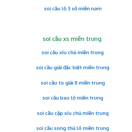
soi cầu lô 3 số miền nam
soi cầu xs miền trung
soi cầu xỉu chủ miền trung
soi cầu giải đặc biệt miền trung
soi cầu to giải 8 miền trung
soi cầu bao lô miền trung
soi cầu cặp xỉu chủ miền trung
soi cầu song thủ lô miền trung