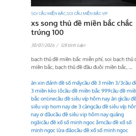
SOI CẦU MIỀN BẮC
,
SOI CẦU MIỀN BẮC VIP
xs song thủ đề miền bắc chắc
trúng 100
ở
30/07/2026
/
128 bình luận
xs
song
bạch thủ đề miền bắc miễn phí, soi bạch thủ 
thủ
đề
miền bắc, bạch thủ đề đầu đuôi miền bắc, …
miền
bắc
chắc
ăn xin đánh đề số mấy
cầu đề 3 miền 3/3
cầu đ
trúng
3 miền kèo lô
cầu đề miền bắc 999
cầu đề miề
100
bắc online
cầu đề siêu víp hôm nay ăn gì
cầu đ
siêu vip hom nay de 3 càng
cầu đề siêu víp h
nay ơ đâu
cầu đề siêu vip hôm nay quảng
ngãi
cầu đề xổ số minh ngoc âm
cầu đề xổ số
minh ngọc lừa đảo
cầu đề xổ số minh ngoc