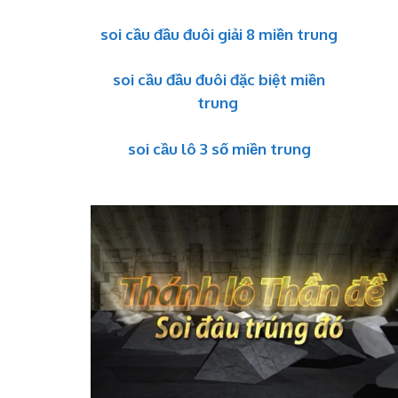
soi cầu đầu đuôi giải 8 miền trung
soi cầu đầu đuôi đặc biệt miền
trung
soi cầu lô 3 số miền trung