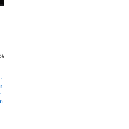
đề
ề
n
ề
ôm