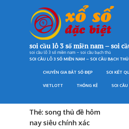
Bỏ
qua
và
tới
nội
dung
soi cầu lô 3 số miền nam – soi c
(ấn
soi cầu lô 3 số miền nam – soi cầu bạch thủ
Enter)
SOI CẦU LÔ 3 SỐ MIỀN NAM – SOI CẦU BẠCH THỦ
CHUYÊN GIA BẮT SỐ ĐẸP
SOI KẾT Q
VIETLOTT
THỐNG KÊ
SOI CẦU
Thẻ:
song thủ đề hôm
nay siêu chính xác