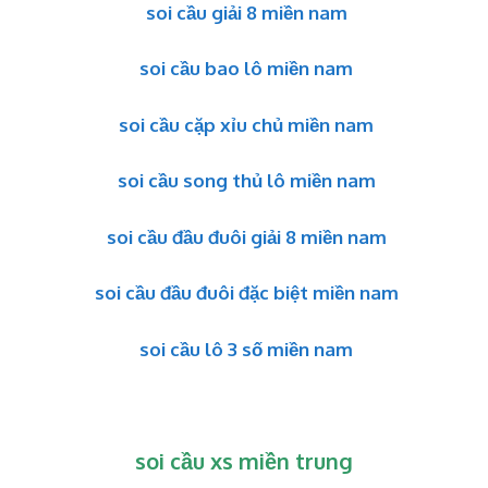
soi cầu giải 8 miền nam
soi cầu bao lô miền nam
soi cầu cặp xỉu chủ miền nam
soi cầu song thủ lô miền nam
soi cầu đầu đuôi giải 8 miền nam
soi cầu đầu đuôi đặc biệt miền nam
soi cầu lô 3 số miền nam
soi cầu xs miền trung