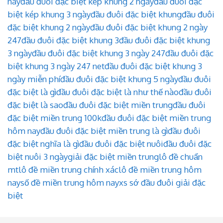
nay
đầu đuôi đặc biệt kép khung 2 ngày
đầu đuôi đặc
biệt kép khung 3 ngày
đầu đuôi đặc biệt khung
đầu đuôi
đặc biệt khung 2 ngày
đầu đuôi đặc biệt khung 2 ngày
247
đầu đuôi đặc biệt khung 3
đầu đuôi đặc biệt khung
3 ngày
đầu đuôi đặc biệt khung 3 ngày 247
đầu đuôi đặc
biệt khung 3 ngày 247 net
đầu đuôi đặc biệt khung 3
ngày miễn phí
đầu đuôi đặc biệt khung 5 ngày
đầu đuôi
đặc biệt là gì
đầu đuôi đặc biệt là như thế nào
đầu đuôi
đặc biệt là sao
đầu đuôi đặc biệt miền trung
đầu đuôi
đặc biệt miền trung 100k
đầu đuôi đặc biệt miền trung
hôm nay
đầu đuôi đặc biệt miền trung là gì
đầu đuôi
đặc biệt nghĩa là gì
đầu đuôi đặc biệt nuôi
đầu đuôi đặc
biệt nuôi 3 ngày
giải đặc biệt miền trung
lô đề chuẩn
mt
lô đề miền trung chính xác
lô đề miền trung hôm
nay
số đề miền trung hôm nay
xs sớ đầu đuôi giải đặc
biệt