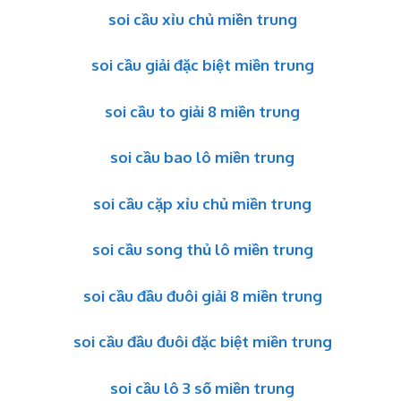
soi cầu xỉu chủ miền trung
soi cầu giải đặc biệt miền trung
soi cầu to giải 8 miền trung
soi cầu bao lô miền trung
soi cầu cặp xỉu chủ miền trung
soi cầu song thủ lô miền trung
soi cầu đầu đuôi giải 8 miền trung
soi cầu đầu đuôi đặc biệt miền trung
soi cầu lô 3 số miền trung