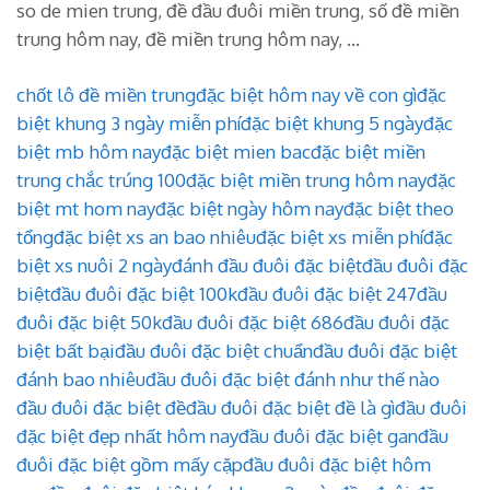
so de mien trung, đề đầu đuôi miền trung, số đề miền
giải
đặc
trung hôm nay, đề miền trung hôm nay, …
biệt
miền
trung
chốt lô đề miền trung
đặc biệt hôm nay về con gì
đặc
chắc
biệt khung 3 ngày miễn phí
đặc biệt khung 5 ngày
đặc
trúng
100
biệt mb hôm nay
đặc biệt mien bac
đặc biệt miền
trung chắc trúng 100
đặc biệt miền trung hôm nay
đặc
biệt mt hom nay
đặc biệt ngày hôm nay
đặc biệt theo
tổng
đặc biệt xs an bao nhiêu
đặc biệt xs miễn phí
đặc
biệt xs nuôi 2 ngày
đánh đầu đuôi đặc biệt
đầu đuôi đặc
biệt
đầu đuôi đặc biệt 100k
đầu đuôi đặc biệt 247
đầu
đuôi đặc biệt 50k
đầu đuôi đặc biệt 686
đầu đuôi đặc
biệt bất bại
đầu đuôi đặc biệt chuẩn
đầu đuôi đặc biệt
đánh bao nhiêu
đầu đuôi đặc biệt đánh như thế nào
đầu đuôi đặc biệt đề
đầu đuôi đặc biệt đề là gì
đầu đuôi
đặc biệt đẹp nhất hôm nay
đầu đuôi đặc biệt gan
đầu
đuôi đặc biệt gồm mấy cặp
đầu đuôi đặc biệt hôm