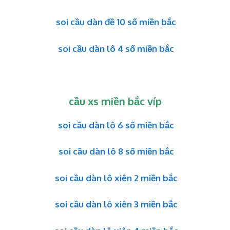
soi cầu dàn đề 10 số miền bắc
soi cầu dàn lô 4 số miền bắc
cầu xs miền bắc víp
soi cầu dàn lô 6 số miền bắc
soi cầu dàn lô 8 số miền bắc
soi cầu dàn lô xiên 2 miền bắc
soi cầu dàn lô xiên 3 miền bắc