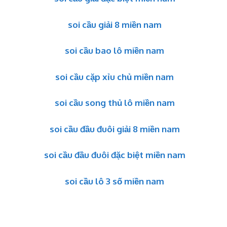
soi cầu giải 8 miền nam
soi cầu bao lô miền nam
soi cầu cặp xỉu chủ miền nam
soi cầu song thủ lô miền nam
soi cầu đầu đuôi giải 8 miền nam
soi cầu đầu đuôi đặc biệt miền nam
soi cầu lô 3 số miền nam