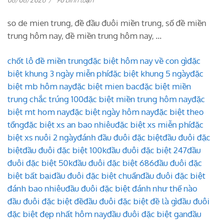
đầu
đuôi
so de mien trung, đề đầu đuôi miền trung, số đề miền
giải
đặc
trung hôm nay, đề miền trung hôm nay, …
biệt
miền
trung
chốt lô đề miền trung
đặc biệt hôm nay về con gì
đặc
chắc
biệt khung 3 ngày miễn phí
đặc biệt khung 5 ngày
đặc
trúng
100
biệt mb hôm nay
đặc biệt mien bac
đặc biệt miền
trung chắc trúng 100
đặc biệt miền trung hôm nay
đặc
biệt mt hom nay
đặc biệt ngày hôm nay
đặc biệt theo
tổng
đặc biệt xs an bao nhiêu
đặc biệt xs miễn phí
đặc
biệt xs nuôi 2 ngày
đánh đầu đuôi đặc biệt
đầu đuôi đặc
biệt
đầu đuôi đặc biệt 100k
đầu đuôi đặc biệt 247
đầu
đuôi đặc biệt 50k
đầu đuôi đặc biệt 686
đầu đuôi đặc
biệt bất bại
đầu đuôi đặc biệt chuẩn
đầu đuôi đặc biệt
đánh bao nhiêu
đầu đuôi đặc biệt đánh như thế nào
đầu đuôi đặc biệt đề
đầu đuôi đặc biệt đề là gì
đầu đuôi
đặc biệt đẹp nhất hôm nay
đầu đuôi đặc biệt gan
đầu