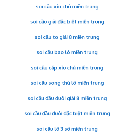
soi cầu xỉu chủ miền trung
soi cầu giải đặc biệt miền trung
soi cầu to giải 8 miền trung
soi cầu bao lô miền trung
soi cầu cặp xỉu chủ miền trung
soi cầu song thủ lô miền trung
soi cầu đầu đuôi giải 8 miền trung
soi cầu đầu đuôi đặc biệt miền trung
soi cầu lô 3 số miền trung