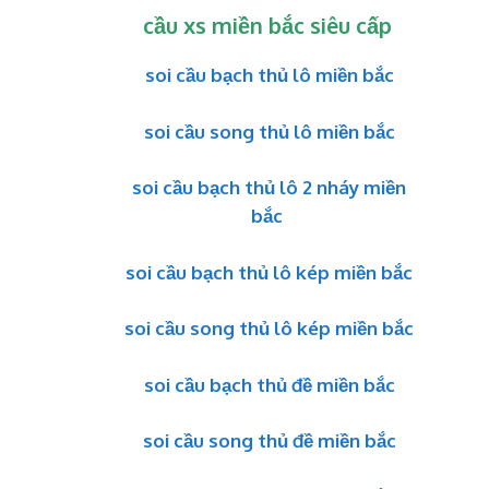
cầu xs miền bắc siêu cấp
soi cầu bạch thủ lô miền bắc
soi cầu song thủ lô miền bắc
soi cầu bạch thủ lô 2 nháy miền
bắc
soi cầu bạch thủ lô kép miền bắc
soi cầu song thủ lô kép miền bắc
soi cầu bạch thủ đề miền bắc
soi cầu song thủ đề miền bắc