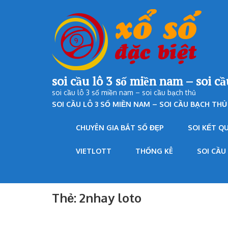
Bỏ
qua
và
tới
nội
dung
soi cầu lô 3 số miền nam – soi c
(ấn
soi cầu lô 3 số miền nam – soi cầu bạch thủ
Enter)
SOI CẦU LÔ 3 SỐ MIỀN NAM – SOI CẦU BẠCH THỦ
CHUYÊN GIA BẮT SỐ ĐẸP
SOI KẾT Q
VIETLOTT
THỐNG KÊ
SOI CẦU
Thẻ:
2nhay loto