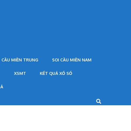
I CẦU MIỀN TRUNG
SOI CẦU MIỀN NAM
N
XSMT
KẾT QUẢ XỔ SỐ
UẢ