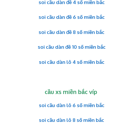
soi cầu dàn đề 4 số miền bắc
soi cầu dàn đề 6 số miền bắc
soi cầu dàn đề 8 số miền bắc
soi cầu dàn đề 10 số miền bắc
soi cầu dàn lô 4 số miền bắc
cầu xs miền bắc víp
soi cầu dàn lô 6 số miền bắc
soi cầu dàn lô 8 số miền bắc