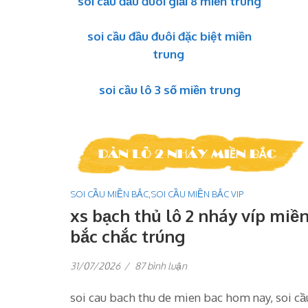
soi cầu đầu đuôi giải 8 miền trung
soi cầu đầu đuôi đặc biệt miền
trung
soi cầu lô 3 số miền trung
SOI CẦU MIỀN BẮC
,
SOI CẦU MIỀN BẮC VIP
xs bạch thủ lô 2 nháy víp miề
bắc chắc trúng
ở
31/07/2026
/
87 bình luận
xs
bạch
soi cau bach thu de mien bac hom nay, soi cầ
thủ