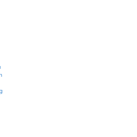
ủ
n
ng