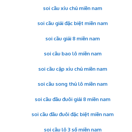
soi cầu xỉu chủ miền nam
soi cầu giải đặc biệt miền nam
soi cầu giải 8 miền nam
soi cầu bao lô miền nam
soi cầu cặp xỉu chủ miền nam
soi cầu song thủ lô miền nam
soi cầu đầu đuôi giải 8 miền nam
soi cầu đầu đuôi đặc biệt miền nam
soi cầu lô 3 số miền nam