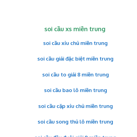
soi cầu xs miền trung
soi cầu xỉu chủ miền trung
soi cầu giải đặc biệt miền trung
soi cầu to giải 8 miền trung
soi cầu bao lô miền trung
soi cầu cặp xỉu chủ miền trung
soi cầu song thủ lô miền trung