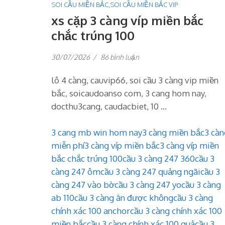
SOI CẦU MIỀN BẮC
,
SOI CẦU MIỀN BẮC VIP
xs cặp 3 càng víp miền bắc
chắc trúng 100
ở
30/07/2026
/
86 bình luận
xs
cặp
lô 4 càng, cauvip66, soi cầu 3 càng vip miền
3
càng
bắc, soicaudoanso com, 3 cang hom nay,
víp
docthu3cang, caudacbiet, 10 …
miền
bắc
chắc
3 cang mb win hom nay
3 càng miền bắc
3 càn
trúng
100
miễn phí
3 càng víp miền bắc
3 càng víp miền
bắc chắc trúng 100
cầu 3 càng 247 360
cầu 3
càng 247 ôm
cầu 3 càng 247 quảng ngãi
cầu 3
càng 247 vào bờ
cầu 3 càng 247 yo
cầu 3 càng
ab 110
cầu 3 càng ăn được không
cầu 3 càng
chính xác 100 anchor
cầu 3 càng chính xác 100
miền bắc
cầu 3 càng chính xác 100 quả
cầu 3