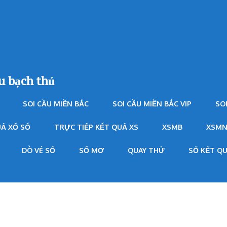
ầu bạch thủ
SOI CẦU MIỀN BẮC
SOI CẦU MIỀN BẮC VIP
SO
UẢ XỔ SỐ
TRỰC TIẾP KẾT QUẢ XS
XSMB
XSM
DÒ VÉ SỐ
SỔ MƠ
QUAY THỬ
SỐ KẾT Q