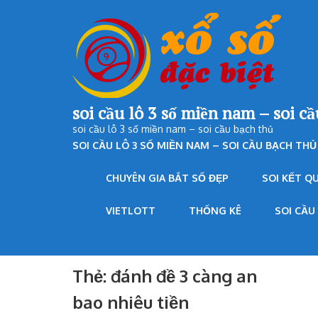
Bỏ
qua
và
tới
nội
dung
soi cầu lô 3 số miền nam – soi c
(ấn
soi cầu lô 3 số miền nam – soi cầu bạch thủ
Enter)
SOI CẦU LÔ 3 SỐ MIỀN NAM – SOI CẦU BẠCH THỦ
CHUYÊN GIA BẮT SỐ ĐẸP
SOI KẾT Q
VIETLOTT
THỐNG KÊ
SOI CẦU
Thẻ:
đánh đề 3 càng an
bao nhiêu tiền