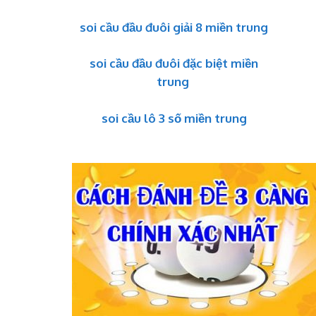
soi cầu đầu đuôi giải 8 miền trung
soi cầu đầu đuôi đặc biệt miền
trung
soi cầu lô 3 số miền trung