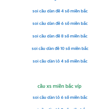
soi cầu dàn đề 4 số miền bắc
soi cầu dàn đề 6 số miền bắc
soi cầu dàn đề 8 số miền bắc
soi cầu dàn đề 10 số miền bắc
soi cầu dàn lô 4 số miền bắc
cầu xs miền bắc víp
soi cầu dàn lô 6 số miền bắc